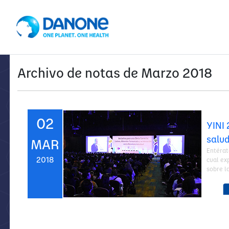
Archivo de notas de Marzo 2018
02
YINI 
salu
MAR
Entérat
2018
cual ex
sobre l