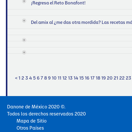
¡Regresa el Reto Bonafont!
Del amix al ¿me das otra mordida? Las recetas má
<
1
2
3
4
5
6
7
8
9
10
11
12
13
14
15
16
17
18
19
20
21
22
23
Danone de México 2020 ©.
Todos los derechos reservados 2020
Mapa de Sitio
Otros Países