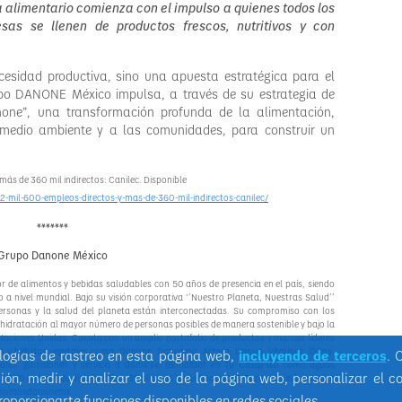
a alimentario comienza con el impulso a quienes todos los
as se llenen de productos frescos, nutritivos y con
cesidad productiva, sino una apuesta estratégica para el
rupo DANONE México impulsa, a través de su estrategia de
one”, una transformación profunda de la alimentación,
l medio ambiente y a las comunidades, para construir un
más de 360 mil indirectos: Canilec. Disponible
2-mil-600-empleos-directos-y-mas-de-360-mil-indirectos-canilec/
*******
Grupo Danone México
r de alimentos y bebidas saludables con 50 años de presencia en el país, siendo
a nivel mundial. Bajo su visión corporativa ‘’Nuestro Planeta, Nuestras Salud’’
 personas y la salud del planeta están interconectadas. Su compromiso con los
e hidratación al mayor número de personas posibles de manera sostenible y bajo la
e Naciones Unidas. Cuenta con un amplio portafolio de productos y marcas líderes
s y bebidas vegetales como: Danone, Danonino, Activia, Danup, Vitalínea, Oikos,
ologías de rastreo en esta página web,
incluyendo de terceros
. 
ales, garrafones y servicio a domicilio (Bonafont en Tu Casa) así como aguas
ión, medir y analizar el uso de la página web, personalizar el c
s, 100 centros de distribución y 35 plantas a nivel nacional. Para más información
 @somosdanonemx
proporcionarte funciones disponibles en redes sociales.