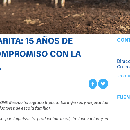
ITA: 15 AÑOS DE
CONT
OMPROMISO CON LA
Direc
.
Grupo
comu
FUEN
NE México ha logrado triplicar los ingresos y mejorar las
uctores de escala familiar.
 por impulsar la producción local, la innovación y el