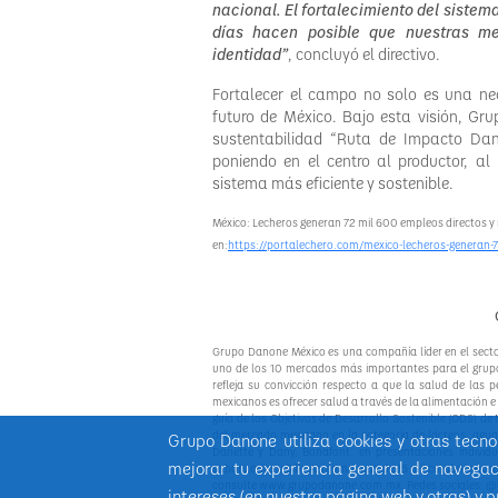
nacional. El fortalecimiento del sistem
días hacen posible que nuestras mes
identidad”
, concluyó el directivo.
Fortalecer el campo no solo es una ne
futuro de México. Bajo esta visión, G
sustentabilidad “Ruta de Impacto Dan
poniendo en el centro al productor, a
sistema más eficiente y sostenible.
México: Lecheros generan 72 mil 600 empleos directos y 
en:
https://portalechero.com/mexico-lecheros-generan-7
Grupo Danone México es una compañía líder en el secto
uno de los 10 mercados más importantes para el grupo 
refleja su convicción respecto a que la salud de las
mexicanos es ofrecer salud a través de la alimentación 
guía de los Objetivos de Desarrollo Sostenible (ODS) d
del mercado mexicano en la categoría de lácteos, agua
Grupo Danone utiliza cookies y otras tecn
Danette y Dany, Bonafont, en presentaciones individu
mejorar tu experiencia general de navegac
saborizadas y Silk. Así como más de 15 mil colaboradore
consulte www.grupodanone.com.mx. Redes sociales:
intereses (en nuestra página web y otras) y 