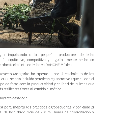
guir impulsando a los pequeños productores de leche
más equitativo, competitivo y orgullosamente hecho en
 de abastecimiento de leche en DANONE México.
royecto Margarita ha apostado por el crecimiento de los
l 2022 se han incluido prácticas regenerativas que cuidan el
mpo de fortalecer la productividad y calidad de la leche que
 resilientes frente al cambio climático.
 proyecto destacan:
ca
para mejorar las prácticas agropecuarias y por ende la
che. Se han dado más de 281 mil horas de capacitación y