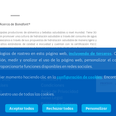
*******
Acerca de Bonafont®
pales productores de alimentos y bebidas saludables a nivel mundial. Tiene 30
en promover una cultura de hidratación saludable a través del consumo de agua
mexicanos a través de sus propuestas de hidratación saludable de manera ligera y
altos estándares de calidad e inocuidad y cuentan con la certificación FSCC
, organismo internacional no gubernamental con más de 85 años de experiencia en
esarrollo de estándares de calidad, certificaciones de productores y educación, así
ologías de rastreo en esta página web,
incluyendo de terceros
. 
ión, medir y analizar el uso de la página web, personalizar el c
proporcionarte funciones disponibles en redes sociales.
uier momento haciendo clic en la
configuración de cookies
. Encon
 Sitio
Términos y
íses
Condiciones
o
Aviso de Privacidad
nuestro uso de todas las cookies.
Aviso Legal
Política de Cookies
Aceptar todas
Rechazar todas
Personalizar