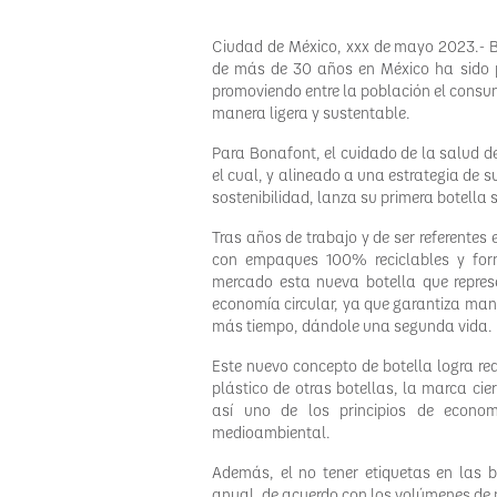
Ciudad de México, xxx de mayo 2023.- Bo
de más de 30 años en México ha sido pi
promoviendo entre la población el consu
manera ligera y sustentable.
Para Bonafont, el cuidado de la salud de
el cual, y alineado a una estrategia de 
sostenibilidad, lanza su primera botella 
Tras años de trabajo y de ser referentes
con empaques 100% reciclables y for
mercado esta nueva botella que repres
economía circular, ya que garantiza mant
más tiempo, dándole una segunda vida.
Este nuevo concepto de botella logra red
plástico de otras botellas, la marca cie
así uno de los principios de econo
medioambiental.
Además, el no tener etiquetas en las 
anual, de acuerdo con los volúmenes de 