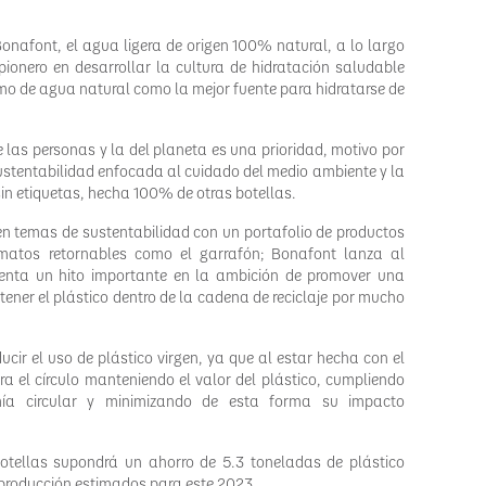
nafont, el agua ligera de origen 100% natural, a lo largo
onero en desarrollar la cultura de hidratación saludable
mo de agua natural como la mejor fuente para hidratarse de
 las personas y la del planeta es una prioridad, motivo por
sustentabilidad enfocada al cuidado del medio ambiente y la
sin etiquetas, hecha 100% de otras botellas.
 en temas de sustentabilidad con un portafolio de productos
matos retornables como el garrafón; Bonafont lanza al
enta un hito importante en la ambición de promover una
ener el plástico dentro de la cadena de reciclaje por mucho
ucir el uso de plástico virgen, ya que al estar hecha con el
rra el círculo manteniendo el valor del plástico, cumpliendo
mía circular y minimizando de esta forma su impacto
botellas supondrá un ahorro de 5.3 toneladas de plástico
producción estimados para este 2023.