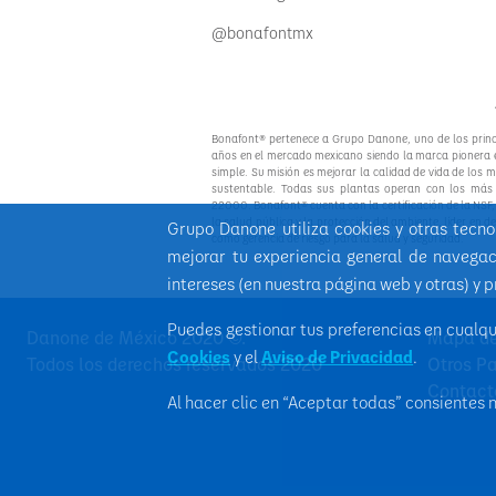
@bonafontmx
Bonafont® pertenece a Grupo Danone, uno de los princi
años en el mercado mexicano siendo la marca pionera 
simple. Su misión es mejorar la calidad de vida de los 
sustentable. Todas sus plantas operan con los más 
22000. Bonafont® cuenta con la certificación de la NSF
la salud pública y la protección del ambiente, líder en d
Grupo Danone utiliza cookies y otras tecn
como gerencia de riesgo para la salud y seguridad.
mejorar tu experiencia general de navegac
intereses (en nuestra página web y otras) y 
Puedes gestionar tus preferencias en cualq
Danone de México 2020 ©.
Mapa de
Cookies
y el
Aviso de Privacidad
.
Todos los derechos reservados 2020
Otros Pa
Contact
Al hacer clic en “Aceptar todas” consientes 